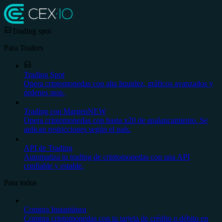
Trading spot
Para Traders
Trading Spot
Opera criptomonedas con alta liquidez, gráficos avanzados y
órdenes stop.
Trading con Margen
NEW
Opera criptomonedas con hasta x20 de apalancamiento. Se
aplican restricciones según el país.
API de Trading
Automatiza tu trading de criptomonedas con una API
confiable y estable.
Para todos
Compra Instantánea
Compra criptomonedas con tu tarjeta de crédito o débito en