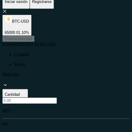
Iniciar sesión
Registrarse
BTC-USD
65000.0
1.10%
Cuenta principal
0.00000000
BTC
|
0.00
USD
Compra
Venta
Mercado
Cantidad
BTC
0%