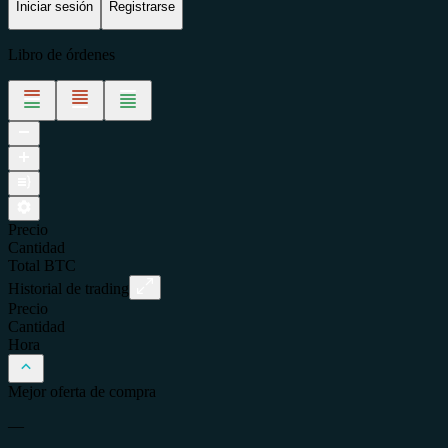
Iniciar sesión
Registrarse
Libro de órdenes
Precio
Cantidad
Total
BTC
Historial de trading
Precio
Cantidad
Hora
Mejor oferta de compra
—