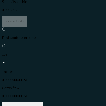
Saldo disponible
0.00
USD
Ingresar fondos
Deslizamiento máximo
1%
Total ≈
0.00000000 USD
Comisión
≈
0.00000000 USD