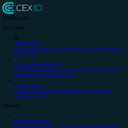
Trading spot
Para Traders
Trading Spot
Opera criptomonedas con alta liquidez, gráficos avanzados y
órdenes stop.
Trading con Margen
NEW
Opera criptomonedas con hasta x20 de apalancamiento. Se
aplican restricciones según el país.
API de Trading
Automatiza tu trading de criptomonedas con una API
confiable y estable.
Para todos
Compra Instantánea
Compra criptomonedas con tu tarjeta de crédito o débito en