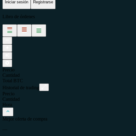
Iniciar sesión
Registrarse
Libro de órdenes
Precio
Cantidad
Total
BTC
Historial de trading
Precio
Cantidad
Hora
Mejor oferta de compra
—