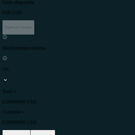
Saldo disponible
0.00
USD
Ingresar fondos
Deslizamiento máximo
1%
Total ≈
0.00000000 USD
Comisión
≈
0.00000000 USD