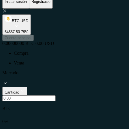
Iniciar sesión
Registrarse
BTC-USD
64637.5
0.79%
Cuenta principal
0.00000000
BTC
|
0.00
USD
Compra
Venta
Mercado
Cantidad
BTC
0%