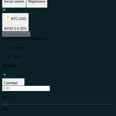
Iniciar sesión
Registrarse
BTC-USD
64762.5
-0.32%
Cuenta principal
0.00000000
BTC
|
0.00
USD
Compra
Venta
Mercado
Cantidad
BTC
0%