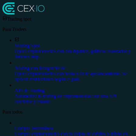
Trading spot
Para Traders
Trading Spot
Opera criptomonedas con alta liquidez, gráficos avanzados y
órdenes stop.
Trading con Margen
NEW
Opera criptomonedas con hasta x20 de apalancamiento. Se
aplican restricciones según el país.
API de Trading
Automatiza tu trading de criptomonedas con una API
confiable y estable.
Para todos
Compra Instantánea
Compra criptomonedas con tu tarjeta de crédito o débito en