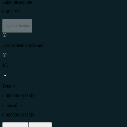
Saldo disponible
0.00
USD
Ingresar fondos
Deslizamiento máximo
1%
Total ≈
0.00000000 USD
Comisión
≈
0.00000000 USD