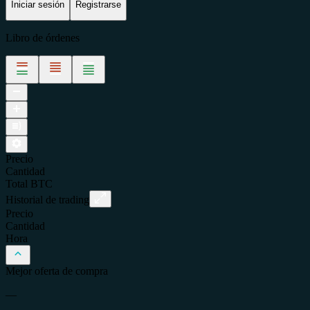
Iniciar sesión
Registrarse
Libro de órdenes
Precio
Cantidad
Total
BTC
Historial de trading
Precio
Cantidad
Hora
Mejor oferta de compra
—