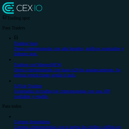
Trading spot
Para Traders
Trading Spot
Opera criptomonedas con alta liquidez, gráficos avanzados y
órdenes stop.
Trading con Margen
NEW
Opera criptomonedas con hasta x20 de apalancamiento. Se
aplican restricciones según el país.
API de Trading
Automatiza tu trading de criptomonedas con una API
confiable y estable.
Para todos
Compra Instantánea
Compra criptomonedas con tu tarjeta de crédito o débito en