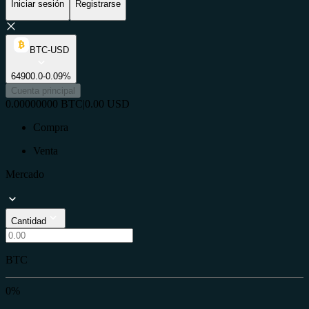
Iniciar sesión
Registrarse
BTC-USD
64900.0
-0.09%
Cuenta principal
0.00000000
BTC
|
0.00
USD
Compra
Venta
Mercado
Cantidad
BTC
0%