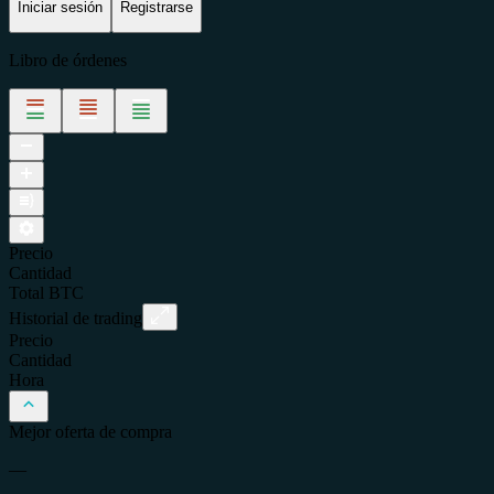
Iniciar sesión
Registrarse
Libro de órdenes
Precio
Cantidad
Total
BTC
Historial de trading
Precio
Cantidad
Hora
Mejor oferta de compra
—