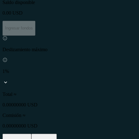
Saldo disponible
0.00
USD
Ingresar fondos
Deslizamiento máximo
1%
Total ≈
0.00000000 USD
Comisión
≈
0.00000000 USD