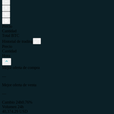
Precio
Cantidad
Total
BTC
Historial de trading
Precio
Cantidad
Hora
Mejor oferta de compra
—
Mejor oferta de venta
—
Cambio 24h
0.76%
Volumen 24h
40,374.29 USD