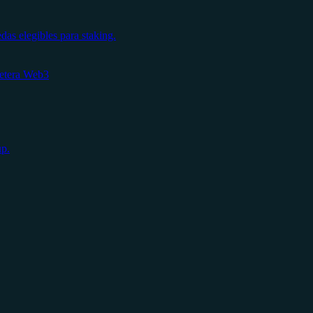
s elegibles para staking.
letera Web3
up.