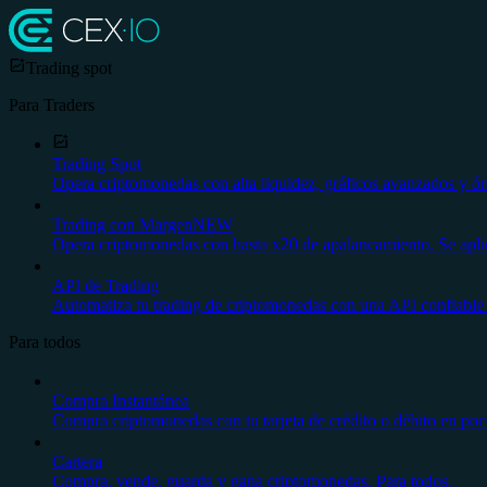
Trading spot
Para Traders
Trading Spot
Opera criptomonedas con alta liquidez, gráficos avanzados y ór
Trading con Margen
NEW
Opera criptomonedas con hasta x20 de apalancamiento. Se aplica
API de Trading
Automatiza tu trading de criptomonedas con una API confiable 
Para todos
Compra Instantánea
Compra criptomonedas con tu tarjeta de crédito o débito en poco
Cartera
Compra, vende, guarda y gana criptomonedas. Para todos.