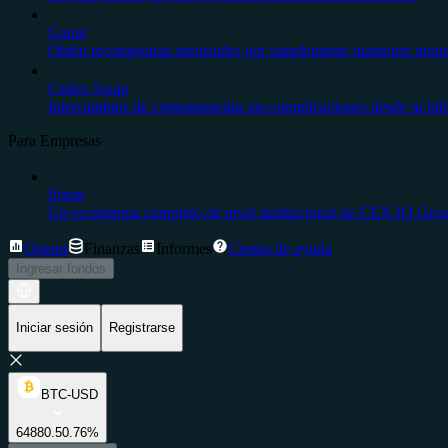
Ganar
Obtén recompensas mensuales por simplemente mantener moneda
Cedex Swap
Intercambios de criptomonedas sin complicaciones desde tu bil
Para Empresas
Prime
Un ecosistema completo de nivel institucional de CEX.IO Gro
Operar
Finanzas
Informes
Centro de ayuda
Ingresar fondos
Iniciar sesión
Registrarse
BTC-USD
64880.5
0.76%