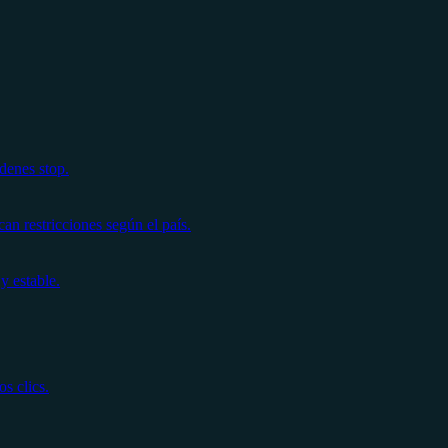
denes stop.
n restricciones según el país.
y estable.
s clics.