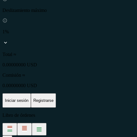
Deslizamiento máximo
1%
Total ≈
0.00000000 USD
Comisión
≈
0.00000000 USD
Iniciar sesión
Registrarse
Libro de órdenes