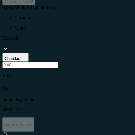
Cuenta principal
0.00000000
BTC
|
0.00
USD
Compra
Venta
Mercado
Cantidad
BTC
0%
Saldo disponible
0.00
USD
Ingresar fondos