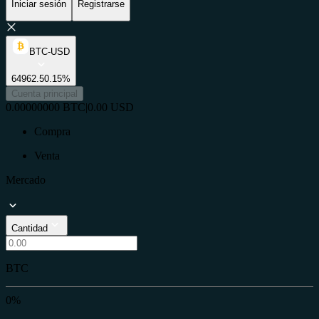
Iniciar sesión
Registrarse
BTC-USD
64962.5
0.15%
Cuenta principal
0.00000000
BTC
|
0.00
USD
Compra
Venta
Mercado
Cantidad
BTC
0%