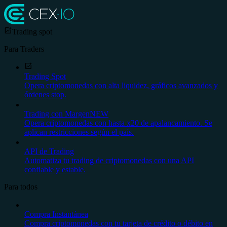
Trading spot
Para Traders
Trading Spot
Opera criptomonedas con alta liquidez, gráficos avanzados y
órdenes stop.
Trading con Margen
NEW
Opera criptomonedas con hasta x20 de apalancamiento. Se
aplican restricciones según el país.
API de Trading
Automatiza tu trading de criptomonedas con una API
confiable y estable.
Para todos
Compra Instantánea
Compra criptomonedas con tu tarjeta de crédito o débito en