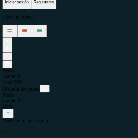
Iniciar sesión
Registrarse
Libro de órdenes
Precio
Cantidad
Total
BTC
Historial de trading
Precio
Cantidad
Hora
Mejor oferta de compra
—