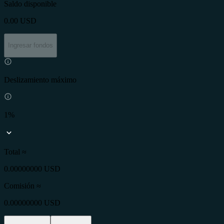
Saldo disponible
0.00
USD
Ingresar fondos
Deslizamiento máximo
1%
Total ≈
0.00000000 USD
Comisión
≈
0.00000000 USD