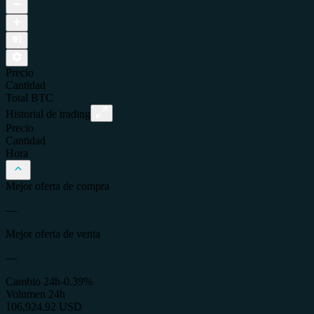
Precio
Cantidad
Total
BTC
Historial de trading
Precio
Cantidad
Hora
Mejor oferta de compra
—
Mejor oferta de venta
—
Cambio 24h
-0.39%
Volumen 24h
106,924.92 USD