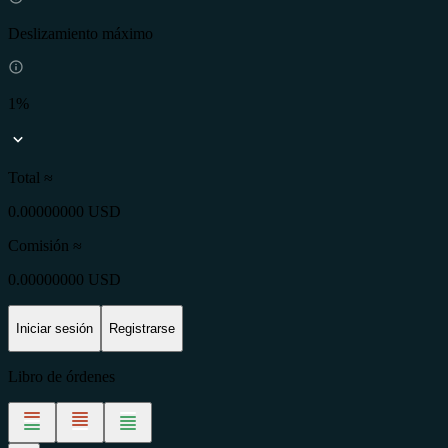
Deslizamiento máximo
1%
Total ≈
0.00000000 USD
Comisión
≈
0.00000000 USD
Iniciar sesión
Registrarse
Libro de órdenes