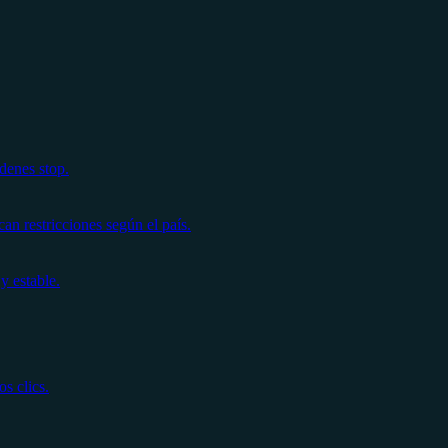
denes stop.
n restricciones según el país.
y estable.
s clics.