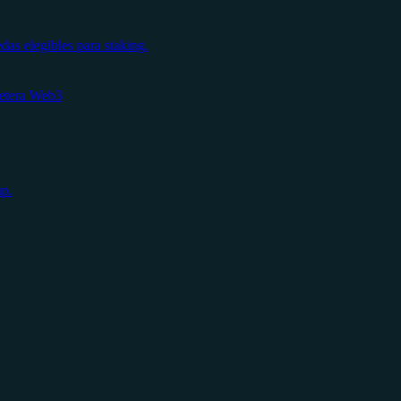
s elegibles para staking.
letera Web3
up.