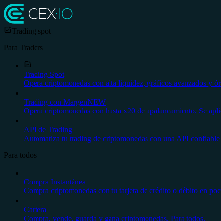
Trading spot
Para Traders
Trading Spot
Opera criptomonedas con alta liquidez, gráficos avanzados y ór
Trading con Margen
NEW
Opera criptomonedas con hasta x20 de apalancamiento. Se aplica
API de Trading
Automatiza tu trading de criptomonedas con una API confiable 
Para todos
Compra Instantánea
Compra criptomonedas con tu tarjeta de crédito o débito en poco
Cartera
Compra, vende, guarda y gana criptomonedas. Para todos.