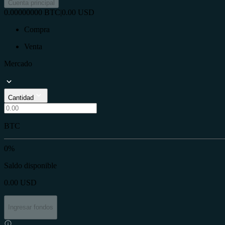
Cuenta principal
0.00000000
BTC
|
0.00
USD
Compra
Venta
Mercado
Cantidad
BTC
0%
Saldo disponible
0.00
USD
Ingresar fondos