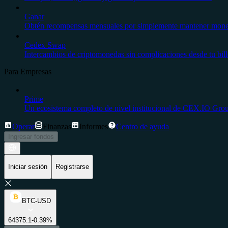
Ganar
Obtén recompensas mensuales por simplemente mantener moneda
Cedex Swap
Intercambios de criptomonedas sin complicaciones desde tu bil
Para Empresas
Prime
Un ecosistema completo de nivel institucional de CEX.IO Gro
Operar
Finanzas
Informes
Centro de ayuda
Ingresar fondos
Iniciar sesión
Registrarse
BTC-USD
64375.1
-0.39%