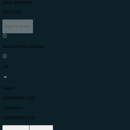
Saldo disponible
0.00
USD
Ingresar fondos
Deslizamiento máximo
1%
Total ≈
0.00000000 USD
Comisión
≈
0.00000000 USD