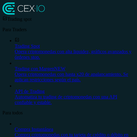
Trading spot
Para Traders
Trading Spot
Opera criptomonedas con alta liquidez, gráficos avanzados y
órdenes stop.
Trading con Margen
NEW
Opera criptomonedas con hasta x20 de apalancamiento. Se
aplican restricciones según el país.
API de Trading
Automatiza tu trading de criptomonedas con una API
confiable y estable.
Para todos
Compra Instantánea
Compra criptomonedas con tu tarjeta de crédito o débito en