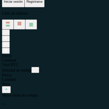
Iniciar sesión
Registrarse
Libro de órdenes
Precio
Cantidad
Total
BTC
Historial de trading
Precio
Cantidad
Hora
Mejor oferta de compra
—