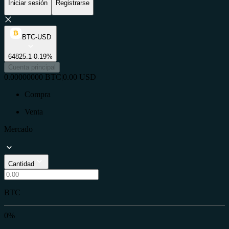
Iniciar sesión
Registrarse
BTC-USD
64825.1
-0.19%
Cuenta principal
0.00000000
BTC
|
0.00
USD
Compra
Venta
Mercado
Cantidad
BTC
0%