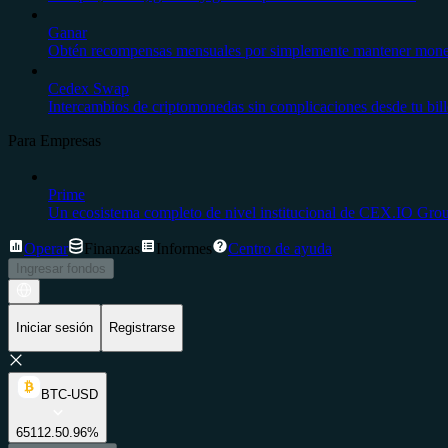
Ganar
Obtén recompensas mensuales por simplemente mantener moneda
Cedex Swap
Intercambios de criptomonedas sin complicaciones desde tu bil
Para Empresas
Prime
Un ecosistema completo de nivel institucional de CEX.IO Gro
Operar
Finanzas
Informes
Centro de ayuda
Ingresar fondos
Iniciar sesión
Registrarse
BTC-USD
65112.5
0.96%