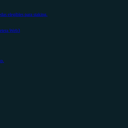
s elegibles para staking.
letera Web3
up.