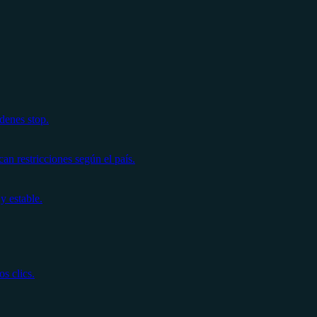
denes stop.
n restricciones según el país.
y estable.
s clics.