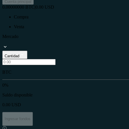
Cuenta principal
0.00000000
BTC
|
0.00
USD
Compra
Venta
Mercado
Cantidad
BTC
0%
Saldo disponible
0.00
USD
Ingresar fondos