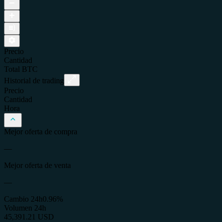
Precio
Cantidad
Total
BTC
Historial de trading
Precio
Cantidad
Hora
Mejor oferta de compra
—
Mejor oferta de venta
—
Cambio 24h
0.96%
Volumen 24h
45,391.21 USD