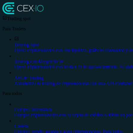
Trading spot
Para Traders
Trading Spot
Opera criptomonedas con alta liquidez, gráficos avanzados y ór
Trading con Margen
NEW
Opera criptomonedas con hasta x20 de apalancamiento. Se aplica
API de Trading
Automatiza tu trading de criptomonedas con una API confiable 
Para todos
Compra Instantánea
Compra criptomonedas con tu tarjeta de crédito o débito en poco
Cartera
Compra, vende, guarda y gana criptomonedas. Para todos.