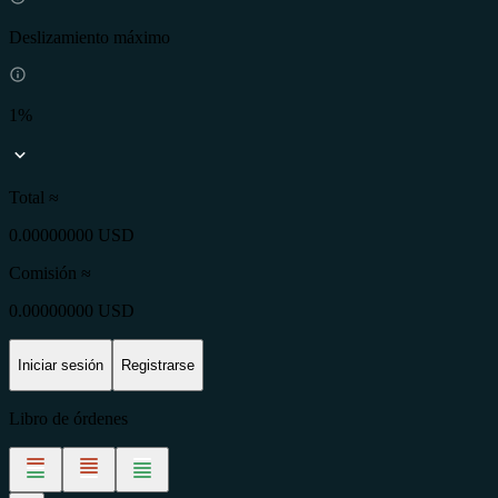
Deslizamiento máximo
1%
Total ≈
0.00000000 USD
Comisión
≈
0.00000000 USD
Iniciar sesión
Registrarse
Libro de órdenes