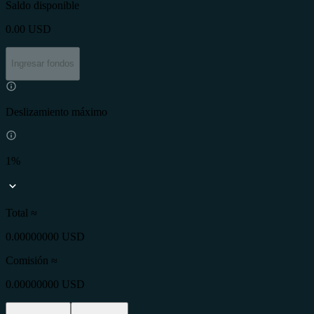
Saldo disponible
0.00
USD
Ingresar fondos
Deslizamiento máximo
1%
Total ≈
0.00000000 USD
Comisión
≈
0.00000000 USD