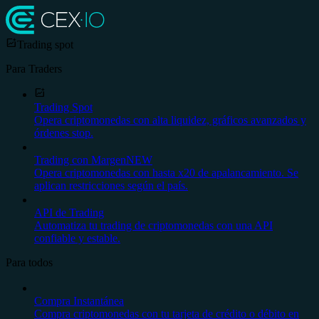
Trading spot
Para Traders
Trading Spot
Opera criptomonedas con alta liquidez, gráficos avanzados y
órdenes stop.
Trading con Margen
NEW
Opera criptomonedas con hasta x20 de apalancamiento. Se
aplican restricciones según el país.
API de Trading
Automatiza tu trading de criptomonedas con una API
confiable y estable.
Para todos
Compra Instantánea
Compra criptomonedas con tu tarjeta de crédito o débito en