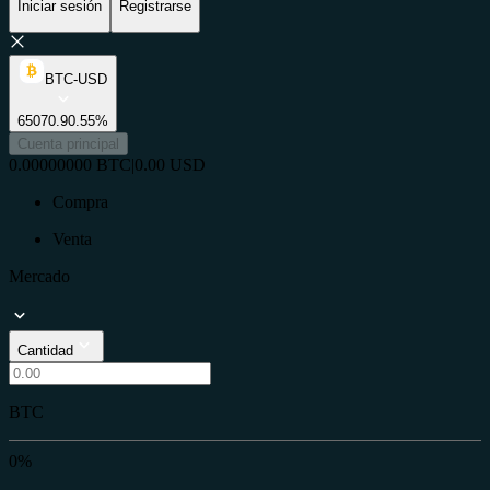
Iniciar sesión
Registrarse
BTC-USD
65070.9
0.55%
Cuenta principal
0.00000000
BTC
|
0.00
USD
Compra
Venta
Mercado
Cantidad
BTC
0%