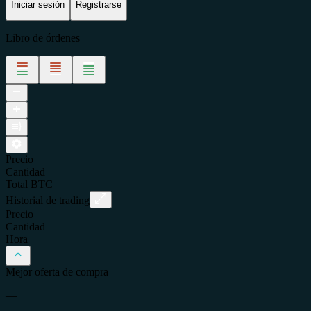
Iniciar sesión
Registrarse
Libro de órdenes
Precio
Cantidad
Total
BTC
Historial de trading
Precio
Cantidad
Hora
Mejor oferta de compra
—