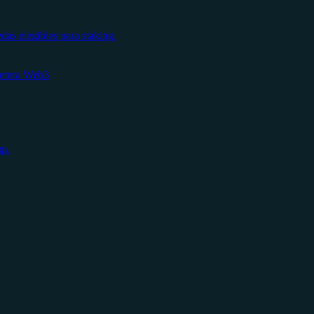
s elegibles para staking.
letera Web3
up.