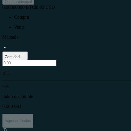
Cuenta principal
0.00000000
BTC
|
0.00
USD
Compra
Venta
Mercado
Cantidad
BTC
0%
Saldo disponible
0.00
USD
Ingresar fondos