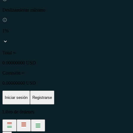
Deslizamiento máximo
1%
Total ≈
0.00000000 USD
Comisión
≈
0.00000000 USD
Iniciar sesión
Registrarse
Libro de órdenes