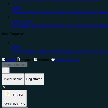
Ganar
Obtén recompensas mensuales por simplemente mantener moneda
Cedex Swap
Intercambios de criptomonedas sin complicaciones desde tu bil
Para Empresas
Prime
Un ecosistema completo de nivel institucional de CEX.IO Gro
Operar
Finanzas
Informes
Centro de ayuda
Ingresar fondos
Iniciar sesión
Registrarse
BTC-USD
64380.0
-0.57%