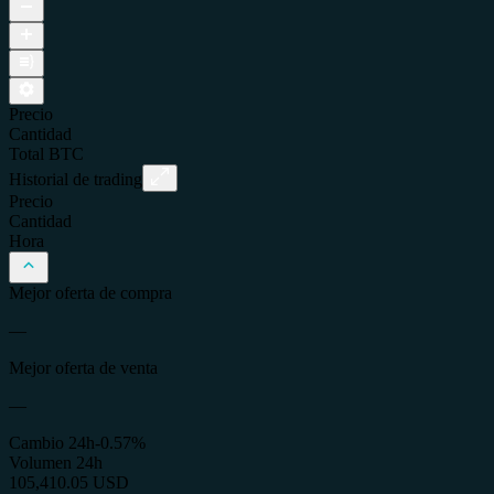
Precio
Cantidad
Total
BTC
Historial de trading
Precio
Cantidad
Hora
Mejor oferta de compra
—
Mejor oferta de venta
—
Cambio 24h
-0.57%
Volumen 24h
105,410.05 USD