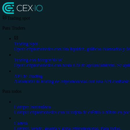
Trading spot
Para Traders
Trading Spot
Opera criptomonedas con alta liquidez, gráficos avanzados y ór
Trading con Margen
NEW
Opera criptomonedas con hasta x20 de apalancamiento. Se aplica
API de Trading
Automatiza tu trading de criptomonedas con una API confiable 
Para todos
Compra Instantánea
Compra criptomonedas con tu tarjeta de crédito o débito en poco
Cartera
Compra, vende, guarda y gana criptomonedas. Para todos.