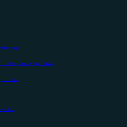
denes stop.
n restricciones según el país.
y estable.
s clics.