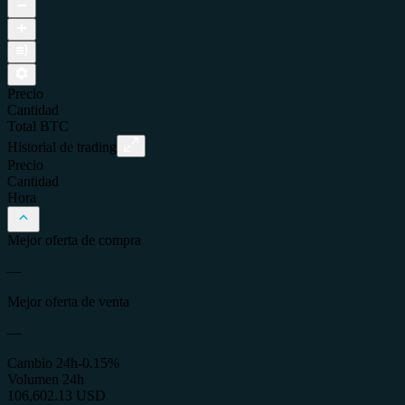
Precio
Cantidad
Total
BTC
Historial de trading
Precio
Cantidad
Hora
Mejor oferta de compra
—
Mejor oferta de venta
—
Cambio 24h
-0.15%
Volumen 24h
106,602.13 USD