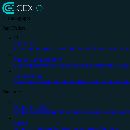
Trading spot
Para Traders
Trading Spot
Opera criptomonedas con alta liquidez, gráficos avanzados y ór
Trading con Margen
NEW
Opera criptomonedas con hasta x20 de apalancamiento. Se aplica
API de Trading
Automatiza tu trading de criptomonedas con una API confiable 
Para todos
Compra Instantánea
Compra criptomonedas con tu tarjeta de crédito o débito en poco
Cartera
Compra, vende, guarda y gana criptomonedas. Para todos.