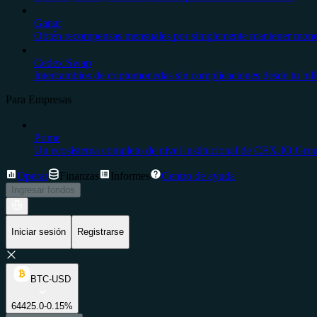
Ganar
Obtén recompensas mensuales por simplemente mantener moneda
Cedex Swap
Intercambios de criptomonedas sin complicaciones desde tu bil
Para Empresas
Prime
Un ecosistema completo de nivel institucional de CEX.IO Gro
Operar
Finanzas
Informes
Centro de ayuda
Ingresar fondos
Iniciar sesión
Registrarse
BTC-USD
64425.0
-0.15%