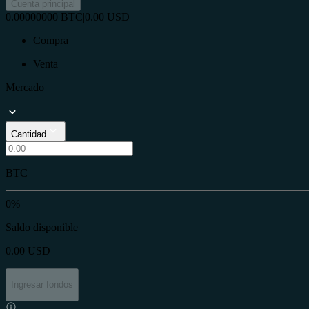
Cuenta principal
0.00000000
BTC
|
0.00
USD
Compra
Venta
Mercado
Cantidad
BTC
0%
Saldo disponible
0.00
USD
Ingresar fondos