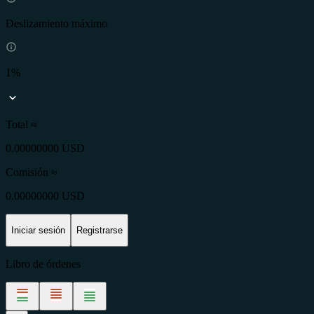
Deslizamiento máximo
1%
Total ≈
0.00000000 USD
Comisión
≈
0.00000000 USD
Iniciar sesión
Registrarse
Libro de órdenes