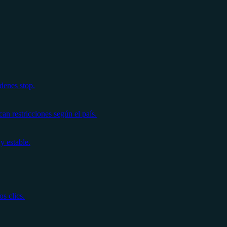
denes stop.
n restricciones según el país.
y estable.
s clics.