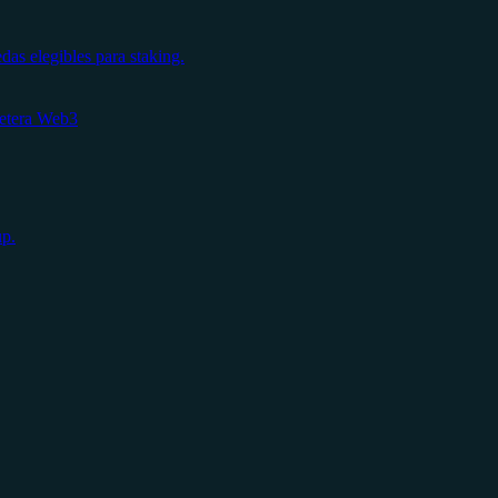
s elegibles para staking.
letera Web3
up.