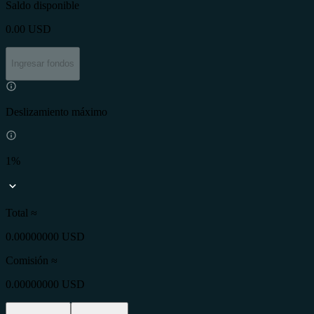
Saldo disponible
0.00
USD
Ingresar fondos
Deslizamiento máximo
1%
Total ≈
0.00000000 USD
Comisión
≈
0.00000000 USD