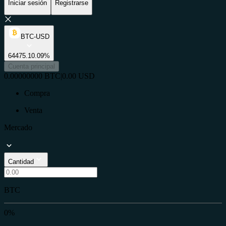
Iniciar sesión
Registrarse
BTC-USD
64475.1
0.09%
Cuenta principal
0.00000000
BTC
|
0.00
USD
Compra
Venta
Mercado
Cantidad
BTC
0%