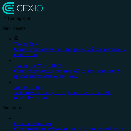
Trading spot
Para Traders
Trading Spot
Opera criptomonedas con alta liquidez, gráficos avanzados y
órdenes stop.
Trading con Margen
NEW
Opera criptomonedas con hasta x20 de apalancamiento. Se
aplican restricciones según el país.
API de Trading
Automatiza tu trading de criptomonedas con una API
confiable y estable.
Para todos
Compra Instantánea
Compra criptomonedas con tu tarjeta de crédito o débito en