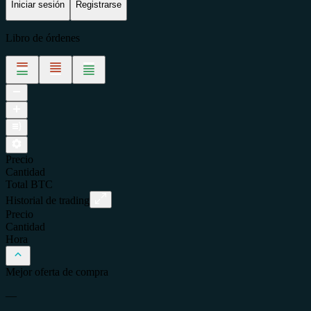
Iniciar sesión
Registrarse
Libro de órdenes
Precio
Cantidad
Total
BTC
Historial de trading
Precio
Cantidad
Hora
Mejor oferta de compra
—